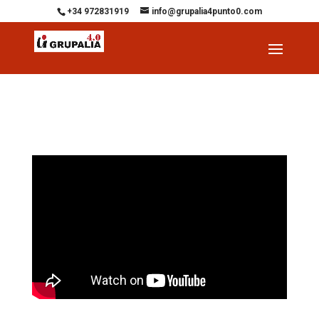
+34 972831919
info@grupalia4punto0.com